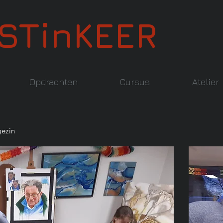
STinKEER
Opdrachten
Cursus
Atelier
gezin