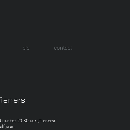
bio
contact
Tieners
uur tot 20.30 uur (Tieners)
lf jaar.