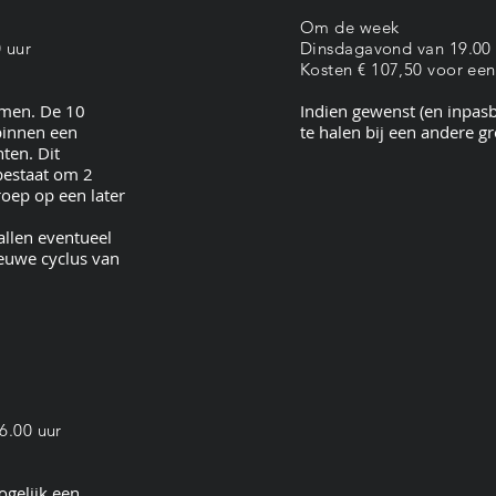
Om de week
 uur
Dinsdagavond van 19.00 u
Kosten € 107,50 voor een 
omen. De 10
Indien gewenst (en inpasb
binnen een
te halen bij een andere g
ten. Dit
 bestaat om 2
roep op een later
llen eventueel
ieuwe cyclus van
6.00 uur
ogelijk een