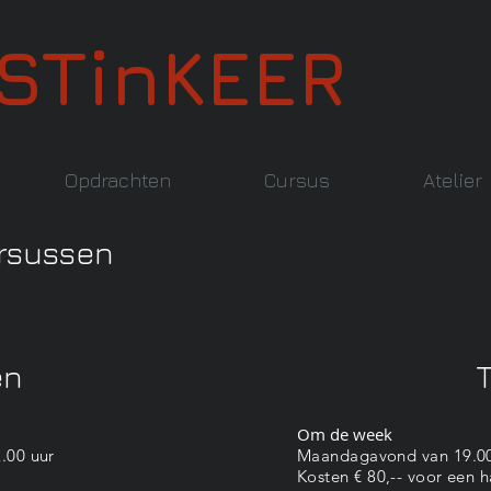
STinKEER
Opdrachten
Cursus
Atelier
ursussen
en
Om de week
.00 uur
Maandagavond van 19.00 
Kosten € 80,-- voor een ha